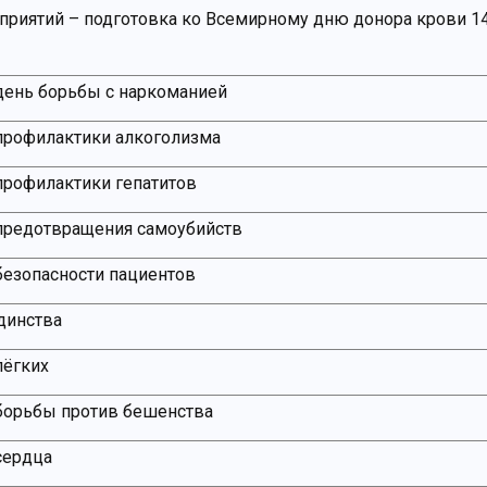
риятий – подготовка ко Всемирному дню донора крови 1
ень борьбы с наркоманией
профилактики алкоголизма
рофилактики гепатитов
предотвращения самоубийств
езопасности пациентов
динства
лёгких
борьбы против бешенства
сердца