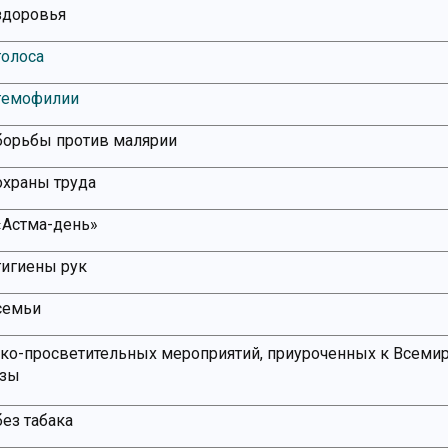
здоровья
голоса
гемофилии
борьбы против малярии
охраны труда
Астма-день»
гигиены рук
семьи
ко-просветительных мероприятий, приуроченных к Всеми
езы
ез табака