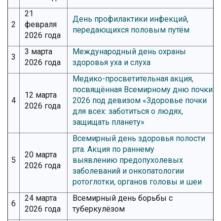
21
День профилактики инфекций,
2
февраля
передающихся половым путём
2026 года
3 марта
Международный день охраны
3
2026 года
здоровья уха и слуха
Медико-просветительная акция,
посвящённая Всемирному дню почки
12 марта
4
2026 под девизом «Здоровье почки
2026 года
для всех: заботиться о людях,
защищать планету»
Всемирный день здоровья полости
рта. Акция по раннему
20 марта
5
выявлению предопухолевых
2026 года
заболеваний и онкопатологии
ротоглотки, органов головы и шеи
24 марта
Всемирный день борьбы с
6
2026 года
туберкулёзом