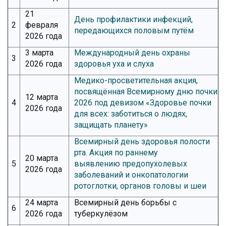
21
День профилактики инфекций,
2
февраля
передающихся половым путём
2026 года
3 марта
Международный день охраны
3
2026 года
здоровья уха и слуха
Медико-просветительная акция,
посвящённая Всемирному дню почки
12 марта
4
2026 под девизом «Здоровье почки
2026 года
для всех: заботиться о людях,
защищать планету»
Всемирный день здоровья полости
рта. Акция по раннему
20 марта
5
выявлению предопухолевых
2026 года
заболеваний и онкопатологии
ротоглотки, органов головы и шеи
24 марта
Всемирный день борьбы с
6
2026 года
туберкулёзом