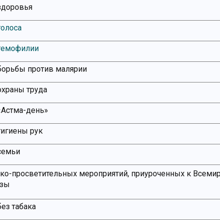
здоровья
голоса
гемофилии
борьбы против малярии
охраны труда
Астма-день»
гигиены рук
семьи
ко-просветительных мероприятий, приуроченных к Всеми
езы
ез табака