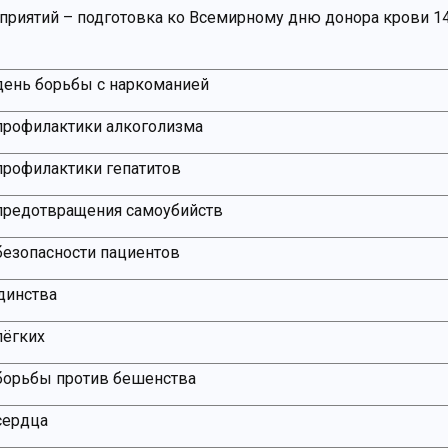
риятий – подготовка ко Всемирному дню донора крови 1
ень борьбы с наркоманией
профилактики алкоголизма
рофилактики гепатитов
предотвращения самоубийств
езопасности пациентов
динства
лёгких
борьбы против бешенства
сердца