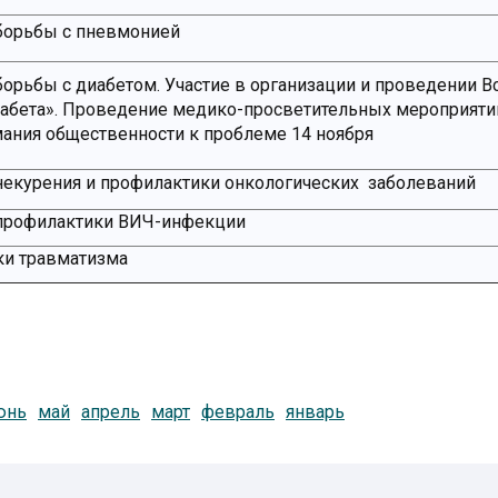
борьбы с пневмонией
орьбы с диабетом. Участие в организации и проведении 
иабета». Проведение медико-просветительных мероприяти
ания общественности к проблеме 14 ноября
екурения и профилактики онкологических заболеваний
профилактики ВИЧ-инфекции
ки травматизма
юнь
май
апрель
март
февраль
январь