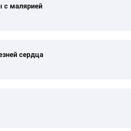
ы с малярией
езней сердца