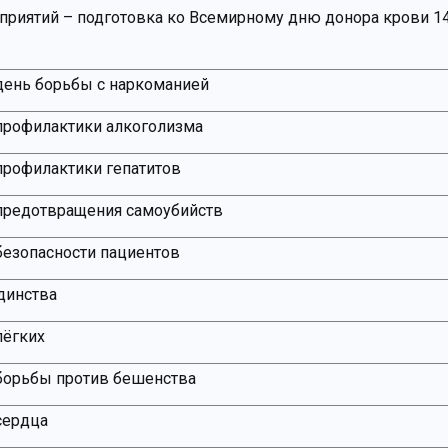
риятий – подготовка ко Всемирному дню донора крови 1
ень борьбы с наркоманией
профилактики алкоголизма
рофилактики гепатитов
предотвращения самоубийств
езопасности пациентов
динства
лёгких
борьбы против бешенства
сердца