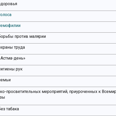
здоровья
голоса
гемофилии
борьбы против малярии
охраны труда
Астма-день»
гигиены рук
семьи
ко-просветительных мероприятий, приуроченных к Всеми
езы
ез табака