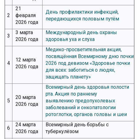
21
День профилактики инфекций,
2
февраля
передающихся половым путём
2026 года
3 марта
Международный день охраны
3
2026 года
здоровья уха и слуха
Медико-просветительная акция,
посвящённая Всемирному дню почки
12 марта
4
2026 под девизом «Здоровье почки
2026 года
для всех: заботиться о людях,
защищать планету»
Всемирный день здоровья полости
рта. Акция по раннему
20 марта
5
выявлению предопухолевых
2026 года
заболеваний и онкопатологии
ротоглотки, органов головы и шеи
24 марта
Всемирный день борьбы с
6
2026 года
туберкулёзом